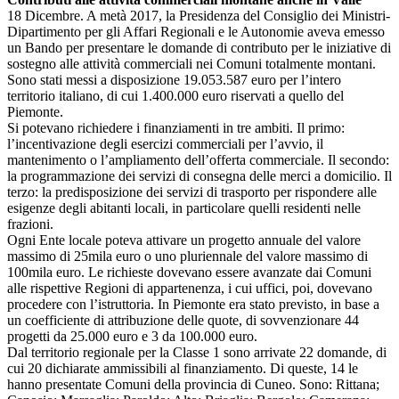
18 Dicembre. A metà 2017, la Presidenza del Consiglio dei Ministri-
Dipartimento per gli Affari Regionali e le Autonomie aveva emesso
un Bando per presentare le domande di contributo per le iniziative di
sostegno alle attività commerciali nei Comuni totalmente montani.
Sono stati messi a disposizione 19.053.587 euro per l’intero
territorio italiano, di cui 1.400.000 euro riservati a quello del
Piemonte.
Si potevano richiedere i finanziamenti in tre ambiti. Il primo:
l’incentivazione degli esercizi commerciali per l’avvio, il
mantenimento o l’ampliamento dell’offerta commerciale. Il secondo:
la programmazione dei servizi di consegna delle merci a domicilio. Il
terzo: la predisposizione dei servizi di trasporto per rispondere alle
esigenze degli abitanti locali, in particolare quelli residenti nelle
frazioni.
Ogni Ente locale poteva attivare un progetto annuale del valore
massimo di 25mila euro o uno pluriennale del valore massimo di
100mila euro. Le richieste dovevano essere avanzate dai Comuni
alle rispettive Regioni di appartenenza, i cui uffici, poi, dovevano
procedere con l’istruttoria. In Piemonte era stato previsto, in base a
un coefficiente di attribuzione delle quote, di sovvenzionare 44
progetti da 25.000 euro e 3 da 100.000 euro.
Dal territorio regionale per la Classe 1 sono arrivate 22 domande, di
cui 20 dichiarate ammissibili al finanziamento. Di queste, 14 le
hanno presentate Comuni della provincia di Cuneo. Sono: Rittana;