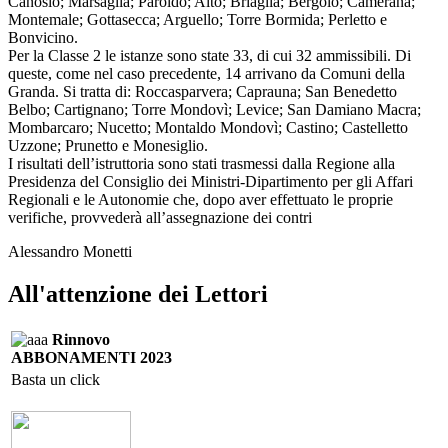
Canosio; Marsaglia; Paroldo; Alto; Briaglia; Bergolo; Camerana;
Montemale; Gottasecca; Arguello; Torre Bormida; Perletto e
Bonvicino.
Per la Classe 2 le istanze sono state 33, di cui 32 ammissibili. Di
queste, come nel caso precedente, 14 arrivano da Comuni della
Granda. Si tratta di: Roccasparvera; Caprauna; San Benedetto
Belbo; Cartignano; Torre Mondovì; Levice; San Damiano Macra;
Mombarcaro; Nucetto; Montaldo Mondovì; Castino; Castelletto
Uzzone; Prunetto e Monesiglio.
I risultati dell’istruttoria sono stati trasmessi dalla Regione alla
Presidenza del Consiglio dei Ministri-Dipartimento per gli Affari
Regionali e le Autonomie che, dopo aver effettuato le proprie
verifiche, provvederà all’assegnazione dei contri
Alessandro Monetti
All'attenzione dei Lettori
Rinnovo
ABBONAMENTI 2023
Basta un click