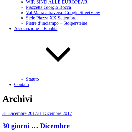
WIR SIND ALLE EUROPEÄR
Piazzetta Giorgio Bocca
Val Maira attraverso Google StreetView
Stele Piazza XX Settembre
Pietre d’inciampo – Stolpersteine
Associazione – Finalità
Statuto
Contatti
Archivi
Pubblicato
31 Dicembre 2017
31 Dicembre 2017
il
30 giorni … Dicembre