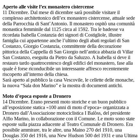
Aperto alle visite l’ex monastero cistercense
11 Dicembre. Dal mese di dicembre sarà possibile visitare il
complesso architettonico dell’ex monastero cistercense, attuale sede
della Parrocchia di Sant’Antonio. Il monastero ospitò una comunità
monastica femminile dal 1125 circa al 1592. Tra le badesse va
ricordata Isabella Costanzia dei signori di Costigliole, illustre
famiglia cui appartenne anche l’ultimo degli abati regolari di San
Costanzo, Giorgio Costanzia, committente della decorazione
pittorica della Cappella di San Giorgio nell’antica abbazia di Villar
San Costanzo, eseguita da Pietro da Saluzzo. A Isabella si deve il
restauro tardo quattrocentesco degli edifici del monastero, fase alla
quale è forse riconducibile un interessante affresco recentemente
riscoperto all’interno della chiesa.
Sarà aperto al pubblico la casa Vescovile, le cellette delle monache,
la nuova “Sala don Marino” e la mostra di documenti antichi.
Moto d’epoca esposte a Dronero
14 Dicembre. Erano presenti moto storiche e un buon pubblico
all’esposizione statica «100 anni di moto d’epoca» organizzata a
Dronero dall’Associazione motociclistica I Balòss, del presidente
Alfio Marino, in collaborazione con il Comune. Le moto sono state
esposte sulla piazza adiacente al Teatro Comunale di Dronero. Era
possibile ammirare, tra le altre, una Maino 270 del 1910, una
Douglas 350 del 1916, una New Hudson 500 del 1931 e una Ultima