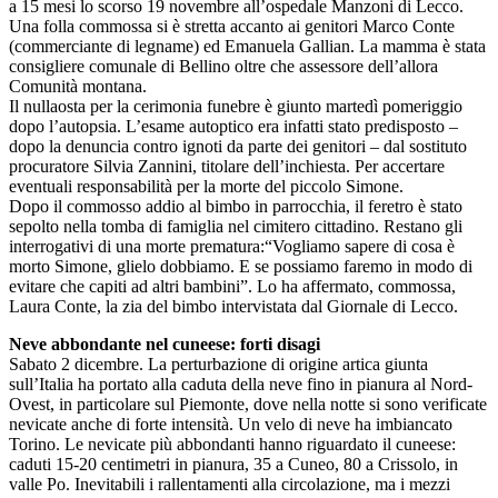
a 15 mesi lo scorso 19 novembre all’ospedale Manzoni di Lecco.
Una folla commossa si è stretta accanto ai genitori Marco Conte
(commerciante di legname) ed Emanuela Gallian. La mamma è stata
consigliere comunale di Bellino oltre che assessore dell’allora
Comunità montana.
Il nullaosta per la cerimonia funebre è giunto martedì pomeriggio
dopo l’autopsia. L’esame autoptico era infatti stato predisposto –
dopo la denuncia contro ignoti da parte dei genitori – dal sostituto
procuratore Silvia Zannini, titolare dell’inchiesta. Per accertare
eventuali responsabilità per la morte del piccolo Simone.
Dopo il commosso addio al bimbo in parrocchia, il feretro è stato
sepolto nella tomba di famiglia nel cimitero cittadino. Restano gli
interrogativi di una morte prematura:“Vogliamo sapere di cosa è
morto Simone, glielo dobbiamo. E se possiamo faremo in modo di
evitare che capiti ad altri bambini”. Lo ha affermato, commossa,
Laura Conte, la zia del bimbo intervistata dal Giornale di Lecco.
Neve abbondante nel cuneese: forti disagi
Sabato 2 dicembre. La perturbazione di origine artica giunta
sull’Italia ha portato alla caduta della neve fino in pianura al Nord-
Ovest, in particolare sul Piemonte, dove nella notte si sono verificate
nevicate anche di forte intensità. Un velo di neve ha imbiancato
Torino. Le nevicate più abbondanti hanno riguardato il cuneese:
caduti 15-20 centimetri in pianura, 35 a Cuneo, 80 a Crissolo, in
valle Po. Inevitabili i rallentamenti alla circolazione, ma i mezzi