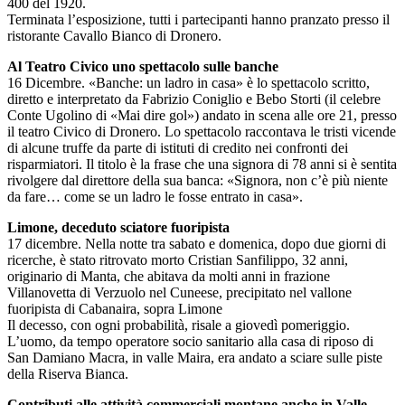
400 del 1920.
Terminata l’esposizione, tutti i partecipanti hanno pranzato presso il
ristorante Cavallo Bianco di Dronero.
Al Teatro Civico uno spettacolo sulle banche
16 Dicembre. «Banche: un ladro in casa» è lo spettacolo scritto,
diretto e interpretato da Fabrizio Coniglio e Bebo Storti (il celebre
Conte Ugolino di «Mai dire gol») andato in scena alle ore 21, presso
il teatro Civico di Dronero. Lo spettacolo raccontava le tristi vicende
di alcune truffe da parte di istituti di credito nei confronti dei
risparmiatori. Il titolo è la frase che una signora di 78 anni si è sentita
rivolgere dal direttore della sua banca: «Signora, non c’è più niente
da fare… come se un ladro le fosse entrato in casa».
Limone, deceduto sciatore fuoripista
17 dicembre. Nella notte tra sabato e domenica, dopo due giorni di
ricerche, è stato ritrovato morto Cristian Sanfilippo, 32 anni,
originario di Manta, che abitava da molti anni in frazione
Villanovetta di Verzuolo nel Cuneese, precipitato nel vallone
fuoripista di Cabanaira, sopra Limone
Il decesso, con ogni probabilità, risale a giovedì pomeriggio.
L’uomo, da tempo operatore socio sanitario alla casa di riposo di
San Damiano Macra, in valle Maira, era andato a sciare sulle piste
della Riserva Bianca.
Contributi alle attività commerciali montane anche in Valle