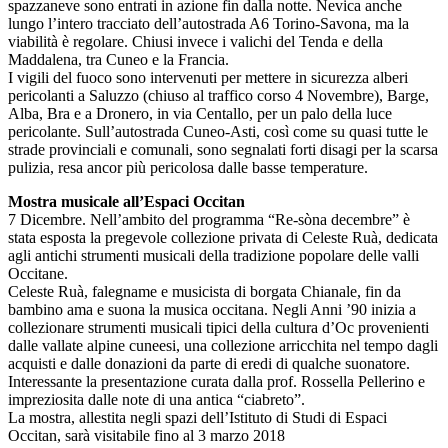
spazzaneve sono entrati in azione fin dalla notte. Nevica anche
lungo l’intero tracciato dell’autostrada A6 Torino-Savona, ma la
viabilità è regolare. Chiusi invece i valichi del Tenda e della
Maddalena, tra Cuneo e la Francia.
I vigili del fuoco sono intervenuti per mettere in sicurezza alberi
pericolanti a Saluzzo (chiuso al traffico corso 4 Novembre), Barge,
Alba, Bra e a Dronero, in via Centallo, per un palo della luce
pericolante. Sull’autostrada Cuneo-Asti, così come su quasi tutte le
strade provinciali e comunali, sono segnalati forti disagi per la scarsa
pulizia, resa ancor più pericolosa dalle basse temperature.
Mostra musicale all’Espaci Occitan
7 Dicembre. Nell’ambito del programma “Re-sòna decembre” è
stata esposta la pregevole collezione privata di Celeste Ruà, dedicata
agli antichi strumenti musicali della tradizione popolare delle valli
Occitane.
Celeste Ruà, falegname e musicista di borgata Chianale, fin da
bambino ama e suona la musica occitana. Negli Anni ’90 inizia a
collezionare strumenti musicali tipici della cultura d’Oc provenienti
dalle vallate alpine cuneesi, una collezione arricchita nel tempo dagli
acquisti e dalle donazioni da parte di eredi di qualche suonatore.
Interessante la presentazione curata dalla prof. Rossella Pellerino e
impreziosita dalle note di una antica “ciabreto”.
La mostra, allestita negli spazi dell’Istituto di Studi di Espaci
Occitan, sarà visitabile fino al 3 marzo 2018