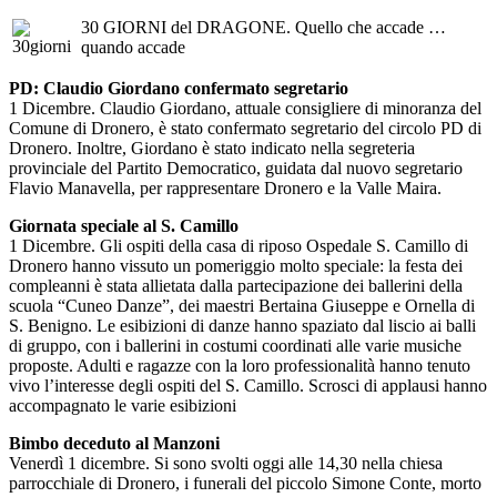
30 GIORNI del DRAGONE. Quello che accade …
quando accade
PD: Claudio Giordano confermato segretario
1 Dicembre. Claudio Giordano, attuale consigliere di minoranza del
Comune di Dronero, è stato confermato segretario del circolo PD di
Dronero. Inoltre, Giordano è stato indicato nella segreteria
provinciale del Partito Democratico, guidata dal nuovo segretario
Flavio Manavella, per rappresentare Dronero e la Valle Maira.
Giornata speciale al S. Camillo
1 Dicembre. Gli ospiti della casa di riposo Ospedale S. Camillo di
Dronero hanno vissuto un pomeriggio molto speciale: la festa dei
compleanni è stata allietata dalla partecipazione dei ballerini della
scuola “Cuneo Danze”, dei maestri Bertaina Giuseppe e Ornella di
S. Benigno. Le esibizioni di danze hanno spaziato dal liscio ai balli
di gruppo, con i ballerini in costumi coordinati alle varie musiche
proposte. Adulti e ragazze con la loro professionalità hanno tenuto
vivo l’interesse degli ospiti del S. Camillo. Scrosci di applausi hanno
accompagnato le varie esibizioni
Bimbo deceduto al Manzoni
Venerdì 1 dicembre. Si sono svolti oggi alle 14,30 nella chiesa
parrocchiale di Dronero, i funerali del piccolo Simone Conte, morto